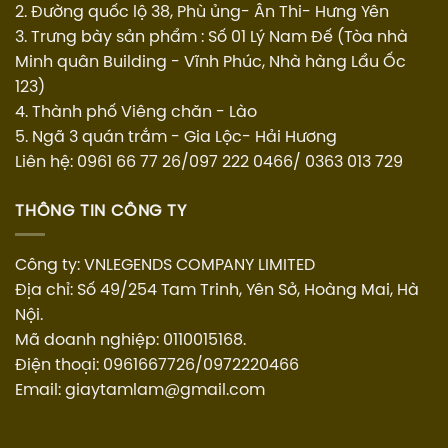
2. Đường quốc lộ 38, Phù ủng- Ân Thi- Hưng Yên
3. Trưng bày sản phẩm : Số 01 Lý Nam Đế (Tòa nhà
Minh quân Building - Vĩnh Phúc, Nhà hàng Lẩu Ốc
123)
4. Thành phố Viêng chăn - Lào
5. Ngã 3 quán trắm - Gia Lộc- Hải Hương
Liên hệ: 0961 66 77 26/097 222 0466/ 0363 013 729
THÔNG TIN CÔNG TY
Công ty: VNLEGENDS COMPANY LIMITED
Địa chỉ: Số 49/254 Tam Trinh, Yên Sở, Hoàng Mai, Hà
Nội.
Mã doanh nghiệp: 0110015168.
Điện thoại: 0961667726/0972220466
Email: giaytamlam@gmail.com