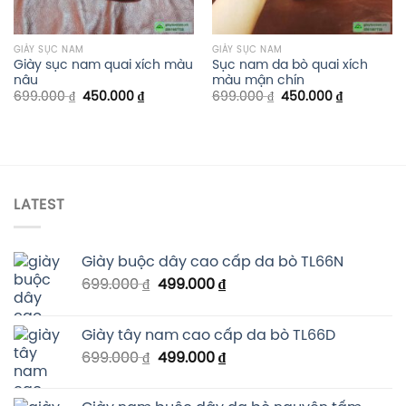
GIÀY SỤC NAM
GIÀY SỤC NAM
Giày sục nam quai xích màu
Sục nam da bò quai xích
nâu
màu mận chín
699.000
₫
450.000
₫
699.000
₫
450.000
₫
LATEST
Giày buộc dây cao cấp da bò TL66N
699.000
₫
499.000
₫
Giày tây nam cao cấp da bò TL66D
699.000
₫
499.000
₫