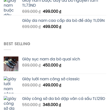
Giày nam buộc dây da bò nguyên tấm
TL73ND
699.000
₫
499.000
₫
Giày da nam cao cấp da bò đế dày TL09N
699.000
₫
499.000
₫
BEST SELLING
Giày sục nam da bò quai xích
699.000
₫
450.000
₫
Giày lười nam công sở classic
699.000
₫
499.000
₫
Giày công sở da bò dập vân cá sấu TL129D
550.000
₫
348.000
₫