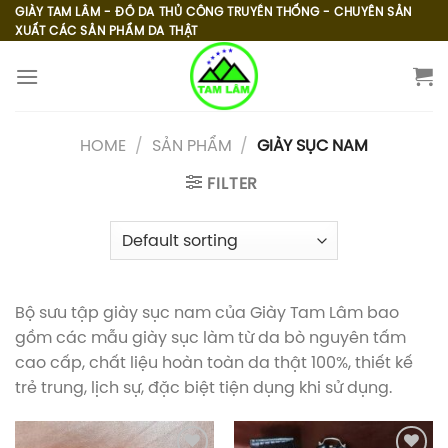
Skip
GIÀY TAM LÂM - ĐỒ DA THỦ CÔNG TRUYỀN THỐNG - CHUYÊN SẢN
XUẤT CÁC SẢN PHẨM DA THẬT
to
content
HOME
/
SẢN PHẨM
/
GIÀY SỤC NAM
FILTER
Bộ sưu tập giày sục nam của Giày Tam Lâm bao
gồm các mẫu giày sục làm từ da bò nguyên tấm
cao cấp, chất liệu hoàn toàn da thật 100%, thiết kế
trẻ trung, lịch sự, đặc biệt tiện dụng khi sử dụng.