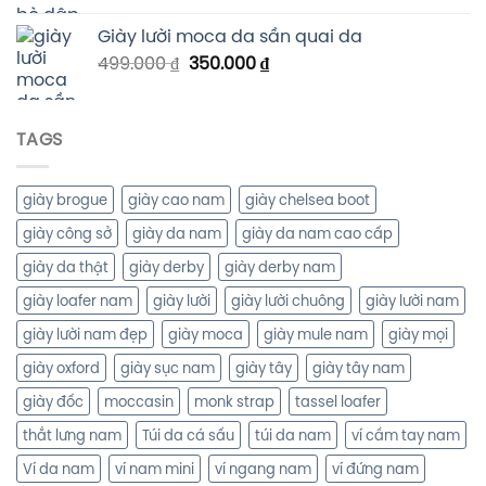
Giày lười moca da sần quai da
499.000
₫
350.000
₫
TAGS
giày brogue
giày cao nam
giày chelsea boot
giày công sở
giày da nam
giày da nam cao cấp
giày da thật
giày derby
giày derby nam
giày loafer nam
giày lười
giày lười chuông
giày lười nam
giày lười nam đẹp
giày moca
giày mule nam
giày mọi
giày oxford
giày sục nam
giày tây
giày tây nam
giày đốc
moccasin
monk strap
tassel loafer
thắt lưng nam
Túi da cá sấu
túi da nam
ví cầm tay nam
Ví da nam
ví nam mini
ví ngang nam
ví đứng nam