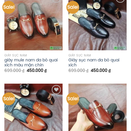
Sale!
Sale!
Add to
Add to
wishlist
wishlist
GIÀY SỤC NAM
GIÀY SỤC NAM
giày mule nam da bò quai
Giày sục nam da bò quai
xích màu mận chín
xích
699.000
₫
450.000
₫
699.000
₫
450.000
₫
Sale!
Sale!
Add to
Add to
wishlist
wishlist