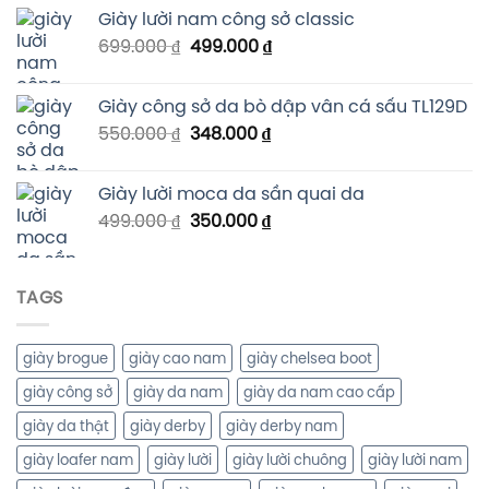
Giày lười nam công sở classic
699.000
₫
499.000
₫
Giày công sở da bò dập vân cá sấu TL129D
550.000
₫
348.000
₫
Giày lười moca da sần quai da
499.000
₫
350.000
₫
TAGS
giày brogue
giày cao nam
giày chelsea boot
giày công sở
giày da nam
giày da nam cao cấp
giày da thật
giày derby
giày derby nam
giày loafer nam
giày lười
giày lười chuông
giày lười nam