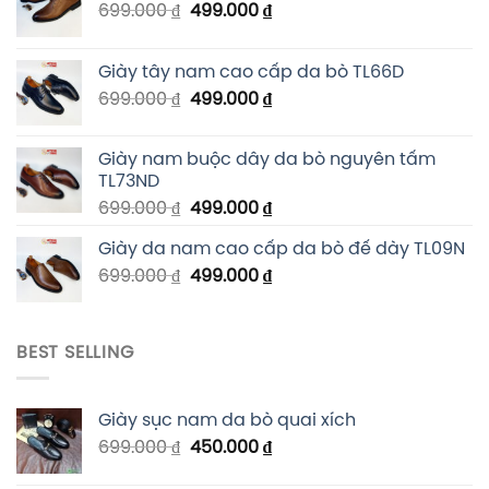
699.000
₫
499.000
₫
Giày tây nam cao cấp da bò TL66D
699.000
₫
499.000
₫
Giày nam buộc dây da bò nguyên tấm
TL73ND
699.000
₫
499.000
₫
Giày da nam cao cấp da bò đế dày TL09N
699.000
₫
499.000
₫
BEST SELLING
Giày sục nam da bò quai xích
699.000
₫
450.000
₫