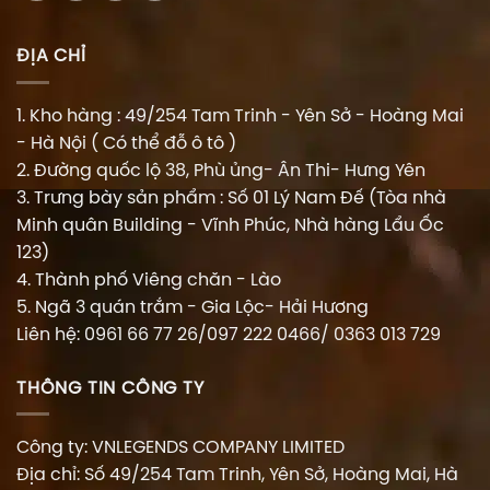
ĐỊA CHỈ
1. Kho hàng : 49/254 Tam Trinh - Yên Sở - Hoàng Mai
- Hà Nội ( Có thể đỗ ô tô )
2. Đường quốc lộ 38, Phù ủng- Ân Thi- Hưng Yên
3. Trưng bày sản phẩm : Số 01 Lý Nam Đế (Tòa nhà
Minh quân Building - Vĩnh Phúc, Nhà hàng Lẩu Ốc
123)
4. Thành phố Viêng chăn - Lào
5. Ngã 3 quán trắm - Gia Lộc- Hải Hương
Liên hệ: 0961 66 77 26/097 222 0466/ 0363 013 729
THÔNG TIN CÔNG TY
Công ty: VNLEGENDS COMPANY LIMITED
Địa chỉ: Số 49/254 Tam Trinh, Yên Sở, Hoàng Mai, Hà