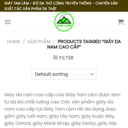
Skip
GIÀY TAM LÂM - ĐỒ DA THỦ CÔNG TRUYỀN THỐNG - CHUYÊN SẢN
XUẤT CÁC SẢN PHẨM DA THẬT
to
content
HOME
/
SẢN PHẨM
/
PRODUCTS TAGGED “GIÀY DA
NAM CAO CẤP”
FILTER
Giày da nam cao cấp của Giày Tam Lâm được làm
từ da bò chất lượng cao. Các sản phẩm giày da
nam cao cấp tại Giày Tam Lâm rất da dạng, bao
gồm giày lười nam, giày tây nam, giày buộc dây,
giày Oxford, giày Monk Strap, giày Derby, giày Slip