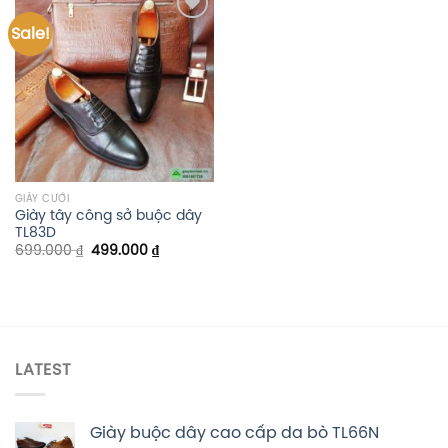
Sale!
Add to
wishlist
GIÀY CƯỚI
Giày tây công sở buộc dây
TL83D
699.000
₫
499.000
₫
LATEST
Giày buộc dây cao cấp da bò TL66N