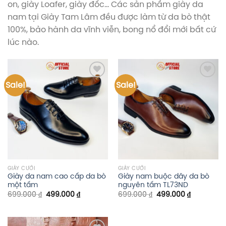
on, giày Loafer, giày đốc… Các sản phầm giày da
nam tại Giày Tam Lâm đều được làm từ da bò thật
100%, bảo hành da vĩnh viễn, bong nổ đổi mới bất cứ
lúc nào.
Sale!
Sale!
Add to
Add to
wishlist
wishlist
GIÀY CƯỚI
GIÀY CƯỚI
Giày da nam cao cấp da bò
Giày nam buộc dây da bò
một tấm
nguyên tấm TL73ND
699.000
₫
499.000
₫
699.000
₫
499.000
₫