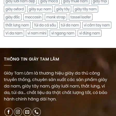
giày lười nam đẹp
giày moca
giày mule nam
giày mọi
giày oxford
giày sục nam
giày tây
giày tây nam
giày đốc
moccasin
monk strap
tassel loafer
thắt lưng nam
Túi da cá sấu
túi da nam
ví cầm tay nam
Ví da nam
ví nam mini
ví ngang nam
ví đứng nam
THÔNG TIN GIÀY TAM LÂM
Giày Tam Lâm là thương hiệu giày da thủ công
truyền thống, chuyên sản xuất các sản phẩm giày
da nam, giày tây nam, giày lười nam, thắt lưng, ví
da, túi da... chất liệu da thật chất lượng tốt, có bảo
hành chính hãng dài hạn.