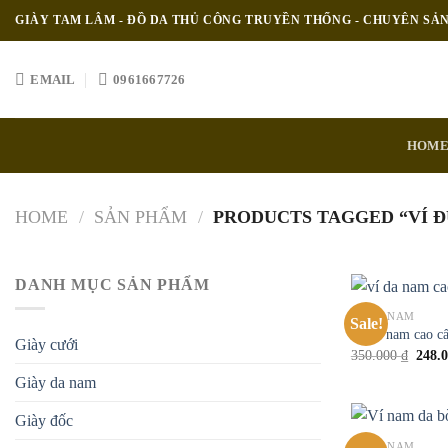
Skip
GIÀY TAM LÂM - ĐỒ DA THỦ CÔNG TRUYỀN THỐNG - CHUYÊN SẢ
to
content
EMAIL
0961667726
HOM
HOME
/
SẢN PHẨM
/
PRODUCTS TAGGED “VÍ 
DANH MỤC SẢN PHẨM
VÍ DA NAM
Sale!
Ví da nam cao c
Giày cưới
350.000
₫
248.
Giày da nam
Giày đốc
VÍ DA NAM