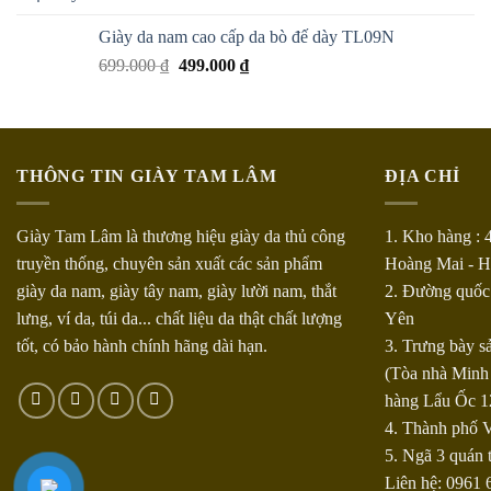
Giày da nam cao cấp da bò đế dày TL09N
699.000
₫
499.000
₫
THÔNG TIN GIÀY TAM LÂM
ĐỊA CHỈ
Giày Tam Lâm là thương hiệu giày da thủ công
1. Kho hàng : 
truyền thống, chuyên sản xuất các sản phẩm
Hoàng Mai - Hà
giày da nam, giày tây nam, giày lười nam, thắt
2. Đường quốc
lưng, ví da, túi da... chất liệu da thật chất lượng
Yên
tốt, có bảo hành chính hãng dài hạn.
3. Trưng bày 
(Tòa nhà Minh
hàng Lẩu Ốc 1
4. Thành phố V
5. Ngã 3 quán 
Liên hệ: 0961 