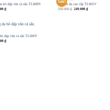
Sale!
Add to
da bò dập vân cá sấu TL600N
Ví nam da cao cấp TL601V
wishlist
000
₫
350.000
₫
249.000
₫
Add to
bò dập vân cá sấu TL606V
wishlist
000
₫