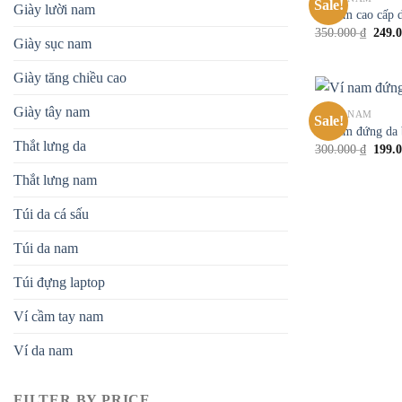
Sale!
Giày lười nam
Ví nam cao cấp 
350.000
₫
249.
Giày sục nam
Giày tăng chiều cao
Giày tây nam
VÍ DA NAM
Sale!
Ví nam đứng da 
Thắt lưng da
300.000
₫
199.
Thắt lưng nam
Túi da cá sấu
Túi da nam
Túi đựng laptop
Ví cầm tay nam
Ví da nam
FILTER BY PRICE