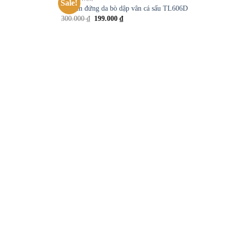
Sale!
Add to
Add to
Ví nam đứng da bò dập vân cá sấu TL606D
wishlist
wishlist
300.000
₫
199.000
₫