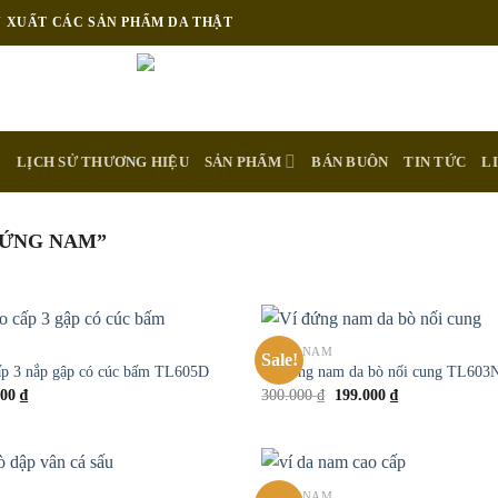
N XUẤT CÁC SẢN PHẨM DA THẬT
E
LỊCH SỬ THƯƠNG HIỆU
SẢN PHẨM
BÁN BUÔN
TIN TỨC
L
ĐỨNG NAM”
VÍ DA NAM
Sale!
Add to
ấp 3 nắp gập có cúc bấm TL605D
Ví đứng nam da bò nối cung TL603
wishlist
000
₫
300.000
₫
199.000
₫
VÍ DA NAM