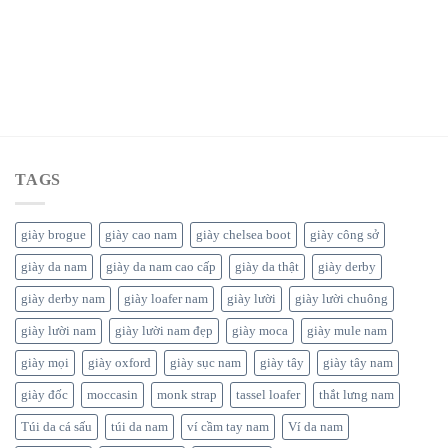
TAGS
giày brogue
giày cao nam
giày chelsea boot
giày công sở
giày da nam
giày da nam cao cấp
giày da thật
giày derby
giày derby nam
giày loafer nam
giày lười
giày lười chuông
giày lười nam
giày lười nam đẹp
giày moca
giày mule nam
giày mọi
giày oxford
giày sục nam
giày tây
giày tây nam
giày đốc
moccasin
monk strap
tassel loafer
thắt lưng nam
Túi da cá sấu
túi da nam
ví cầm tay nam
Ví da nam