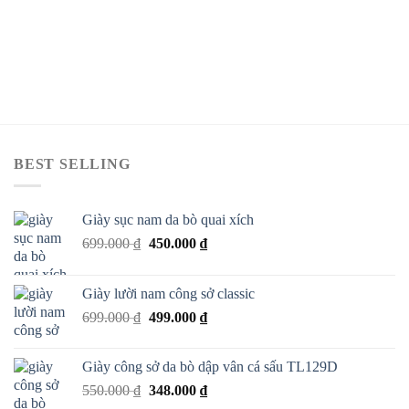
BEST SELLING
Giày sục nam da bò quai xích
699.000
₫
450.000
₫
Giày lười nam công sở classic
699.000
₫
499.000
₫
Giày công sở da bò dập vân cá sấu TL129D
550.000
₫
348.000
₫