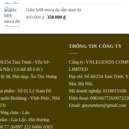
Giày lười moca da sần quai da
499.000
₫
350.000
₫
THÔNG TIN CÔNG TY
49/254 Tam Trinh - Yên Sở -
Công ty: VNLEGENDS COM
 Nội ( Có thể đỗ ô tô )
LIMITED
 lộ 38, Phù ủng- Ân Thi- Hưng
Địa chỉ: Số 49/254 Tam Trinh, 
Mai, Hà Nội.
sản phẩm : Số 01 Lý Nam Đế
Mã doanh nghiệp: 0110015168.
 quân Building - Vĩnh Phúc, Nhà
Điện thoại: 0961667726/09722
23)
Email: giaytamlam@gmail.com
iêng chăn - Lào
trắm - Gia Lộc- Hải Hương
66 77 26/097 222 0466/ 0363