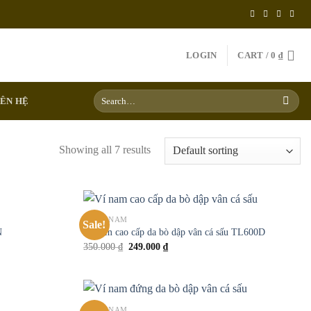
LOGIN
CART /
0
₫
Search
IÊN HỆ
for:
Showing all 7 results
VÍ DA NAM
Sale!
Add to
Add to
N
Ví nam cao cấp da bò dập vân cá sấu TL600D
wishlist
wishlist
350.000
₫
249.000
₫
VÍ DA NAM