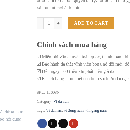
được làm từ da bò nguyên tấm ,ví được làm nhỏ gọ
và thu hút mọi ánh nhìn.
Ví đứng nam da bò nối cung TL603N quantity
ADD TO CART
Chính sách mua hàng
☑️ Miễn phí vận chuyển toàn quốc, thanh toán khi
☑️ Bảo hành da thật vĩnh viễn bong nổ đổi mới, đế
☑️ Đền ngay 100 triệu khi phát hiện giả da
☑️ Khách hàng thân thiết có chính sách ưu đãi đặc 
SKU:
TL603N
Category:
Ví da nam
Tags:
Ví da nam
,
ví đứng nam
,
ví ngang nam