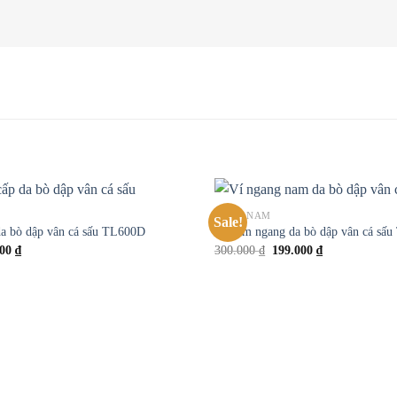
VÍ DA NAM
Sale!
Add to
da bò dập vân cá sấu TL600D
Ví nam ngang da bò dập vân cá sấ
wishlist
000
₫
300.000
₫
199.000
₫