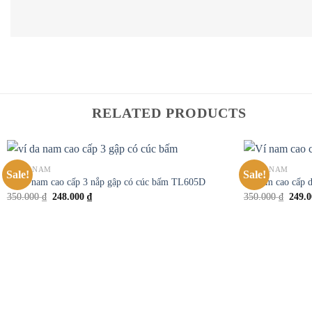
RELATED PRODUCTS
VÍ DA NAM
VÍ DA NAM
Sale!
Sale!
Add to
Ví da nam cao cấp 3 nắp gập có cúc bấm TL605D
Ví nam cao cấp 
wishlist
350.000
₫
248.000
₫
350.000
₫
249.