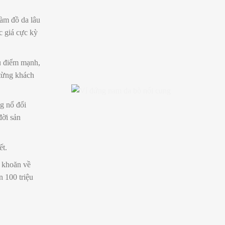
làm đồ da lâu
c giá cực kỳ
ểu điểm mạnh,
từng khách
g nổ đổi
đời sản
ết.
 khoăn về
n 100 triệu