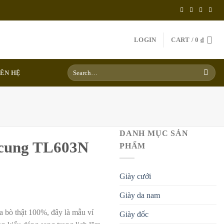
LOGIN
CART /
0
₫
Search
IÊN HỆ
for:
DANH MỤC SẢN
 cung TL603N
PHẨM
Giày cưới
Giày da nam
 bò thật 100%, đây là mẫu ví
Giày đốc