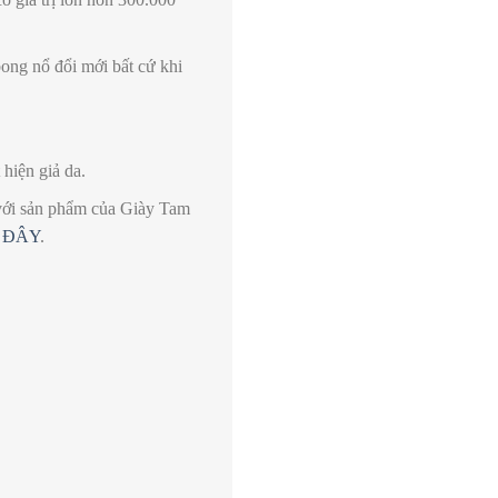
ong nổ đổi mới bất cứ khi
hiện giả da.
i với sản phẩm của Giày Tam
i
ĐÂY
.