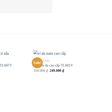
VÍ DA NAM
Sale!
Add to
Add to
u TL607V
Ví nam da cao cấp TL601V
wishlist
wishlist
350.000
₫
249.000
₫