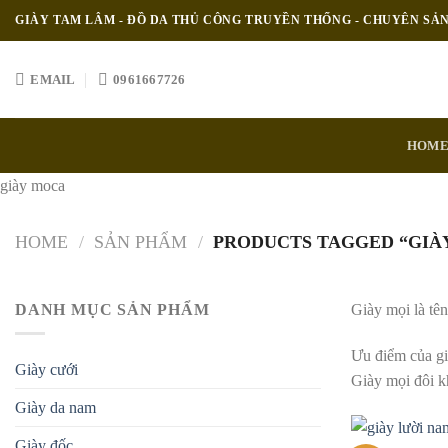
Skip
GIÀY TAM LÂM - ĐỒ DA THỦ CÔNG TRUYỀN THỐNG - CHUYÊN SẢ
to
content
EMAIL
0961667726
HOM
giày moca
HOME
/
SẢN PHẨM
/
PRODUCTS TAGGED “GIÀ
DANH MỤC SẢN PHẨM
Giày mọi là tên
Ưu điểm của già
Giày cưới
Giày mọi đôi kh
Giày da nam
Giày đốc