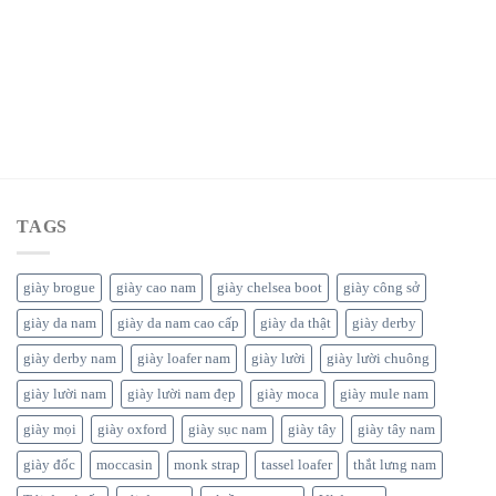
TAGS
giày brogue
giày cao nam
giày chelsea boot
giày công sở
giày da nam
giày da nam cao cấp
giày da thật
giày derby
giày derby nam
giày loafer nam
giày lười
giày lười chuông
giày lười nam
giày lười nam đẹp
giày moca
giày mule nam
giày mọi
giày oxford
giày sục nam
giày tây
giày tây nam
giày đốc
moccasin
monk strap
tassel loafer
thắt lưng nam