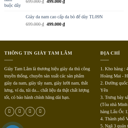
699.000
₫
499.000
₫
Giày da nam cao cấp da bò đế dày TL09N
699.000
₫
499.000
₫
THÔNG TIN GIÀY TAM LÂM
ĐỊA CHỈ
Giày Tam Lâm là thương hiệu giày da thủ công
1. Kho hàng : 
truyền thống, chuyên sản xuất các sản phẩm
Hoàng Mai - Hà
giày da nam, giày tây nam, giày lười nam, thắt
2. Đường quốc
lưng, ví da, túi da... chất liệu da thật chất lượng
Yên
tốt, có bảo hành chính hãng dài hạn.
3. Trưng bày 
(Tòa nhà Minh
hàng Lẩu Ốc 1
4. Thành phố V
5. Ngã 3 quán 