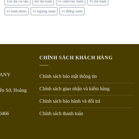
Túi da cá sấu
túi da nam
ví cầm tay nam
Ví da nam
ví nam mini
ví ngang nam
ví đứng nam
CHÍNH SÁCH KHÁCH HÀNG
PANY
Chính sách bảo mật thông tin
Chính sách giao nhận và kiểm hàng
Yên Sở, Hoàng
Chính sách bảo hành và đổi trả
Chính sách thanh toán
20466