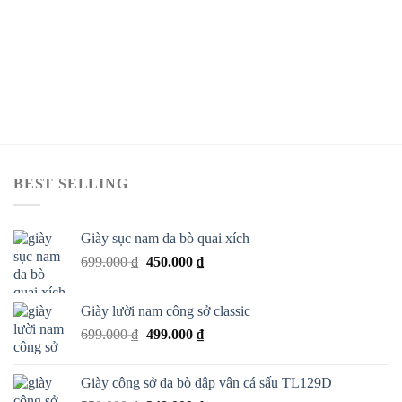
BEST SELLING
Giày sục nam da bò quai xích
699.000
₫
450.000
₫
Giày lười nam công sở classic
699.000
₫
499.000
₫
Giày công sở da bò dập vân cá sấu TL129D