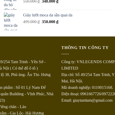
550.000
₫
348.000
₫
Giày lười moca da sần quai da
499.000
₫
350.000
₫
THÔNG TIN CÔNG TY
49/254 Tam Trinh - Yên Sở -
Công ty: VNLEGENDS COM
 Nội ( Có thể đỗ ô tô )
LIMITED
 lộ 38, Phù ủng- Ân Thi- Hưng
Địa chỉ: Số 49/254 Tam Trinh, 
Mai, Hà Nội.
sản phẩm : Số 01 Lý Nam Đế
Mã doanh nghiệp: 0110015168.
 quân Building - Vĩnh Phúc, Nhà
Điện thoại: 0961667726/09722
23)
Email: giaytamlam@gmail.com
iêng chăn - Lào
trắm - Gia Lộc- Hải Hương