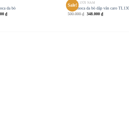
GIÀY LƯỜI NAM
Sale!
Add to
oca da bò
Giày moca da bò dập vân caro TL13
wishlist
000
₫
500.000
₫
348.000
₫