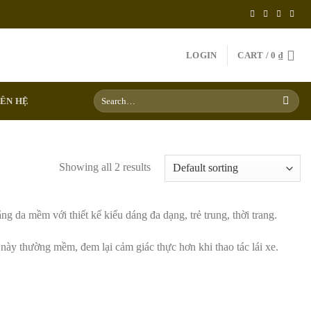
LOGIN
CART /
0
₫
Search
IÊN HỆ
for:
Showing all 2 results
ng da mềm với thiết kế kiểu dáng đa dạng, trẻ trung, thời trang.
y này thường mềm, đem lại cảm giác thực hơn khi thao tác lái xe.