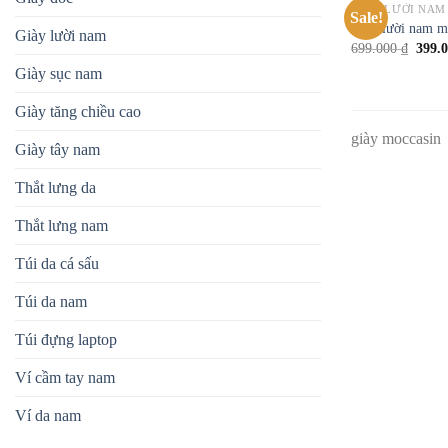
GIÀY LƯỜI NAM
Sale!
Giày lười nam m
Giày lười nam
699.000
₫
399.
Giày sục nam
Giày tăng chiều cao
giày moccasin
Giày tây nam
Thắt lưng da
Thắt lưng nam
Túi da cá sấu
Túi da nam
Túi đựng laptop
Ví cầm tay nam
Ví da nam