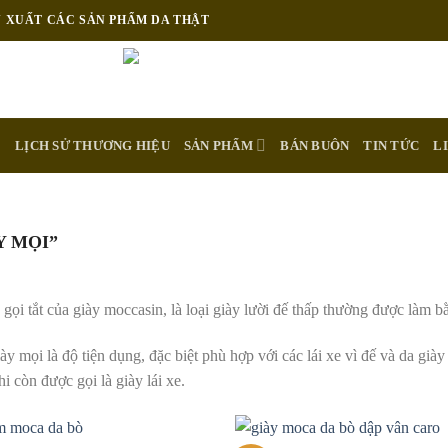
N XUẤT CÁC SẢN PHẨM DA THẬT
E
LỊCH SỬ THƯƠNG HIỆU
SẢN PHẨM
BÁN BUÔN
TIN TỨC
L
Y MỌI”
 gọi tắt của giày moccasin, là loại giày lười đế thấp thường được làm bằ
y mọi là độ tiện dụng, đặc biệt phù hợp với các lái xe vì đế và da già
i còn được gọi là giày lái xe.