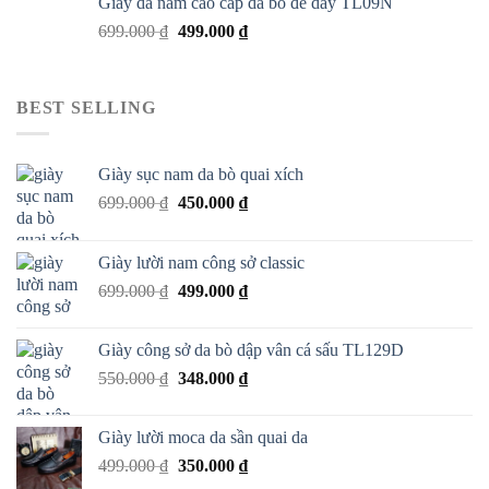
Giày da nam cao cấp da bò đế dày TL09N
699.000
₫
499.000
₫
BEST SELLING
Giày sục nam da bò quai xích
699.000
₫
450.000
₫
Giày lười nam công sở classic
699.000
₫
499.000
₫
Giày công sở da bò dập vân cá sấu TL129D
550.000
₫
348.000
₫
Giày lười moca da sần quai da
499.000
₫
350.000
₫