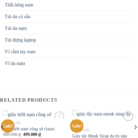
Thắt lưng nam
Túi da cá sấu
Túi da nam
Túi đựng laptop
Ví cầm tay nam
Ví da nam
RELATED PRODUCTS
GIÀY CƯỚI
Sale!
Sale!
Add to
Add to
Giày lười nam công sở classic
wishlist
wishlist
GIÀY CƯỚI
699.000
₫
499.000
₫
Giày tây Monk Strap da bò nâu