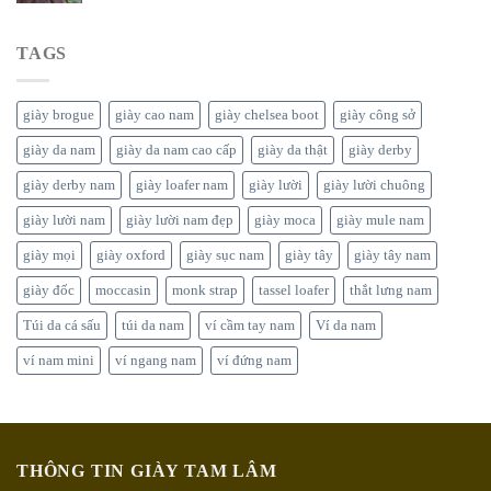
TAGS
giày brogue
giày cao nam
giày chelsea boot
giày công sở
giày da nam
giày da nam cao cấp
giày da thật
giày derby
giày derby nam
giày loafer nam
giày lười
giày lười chuông
giày lười nam
giày lười nam đẹp
giày moca
giày mule nam
giày mọi
giày oxford
giày sục nam
giày tây
giày tây nam
giày đốc
moccasin
monk strap
tassel loafer
thắt lưng nam
Túi da cá sấu
túi da nam
ví cầm tay nam
Ví da nam
ví nam mini
ví ngang nam
ví đứng nam
THÔNG TIN GIÀY TAM LÂM