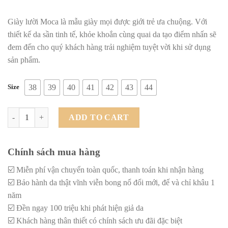
Giày lười Moca là mẫu giày mọi được giới trẻ ưa chuộng. Với
thiết kế da sần tinh tế, khỏe khoắn cùng quai da tạo điểm nhấn sẽ
đem đến cho quý khách hàng trải nghiệm tuyệt vời khi sử dụng
sản phẩm.
Size
38
39
40
41
42
43
44
Giày lười moca da sần quai da quantity
ADD TO CART
Chính sách mua hàng
☑️ Miễn phí vận chuyển toàn quốc, thanh toán khi nhận hàng
☑️ Bảo hành da thật vĩnh viễn bong nổ đổi mới, đế và chỉ khâu 1
năm
☑️ Đền ngay 100 triệu khi phát hiện giả da
☑️ Khách hàng thân thiết có chính sách ưu đãi đặc biệt