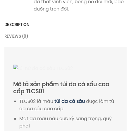
da thật vĩnh viễn, bong nổ đổi mới, bảo
dưỡng trọn đời.
DESCRIPTION
REVIEWS (0)
Mô tả sản phẩm túi da cá sấu cao
cấp TLCS01
TLCS02 là mẫu
túi da cá sấu
được làm từ
da cá sấu cao cấp.
Mặt da màu nâu cực kỳ sang trọng, quý
phái