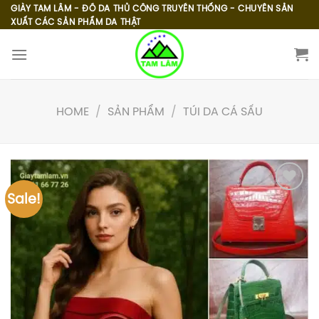
Skip
GIÀY TAM LÂM - ĐỒ DA THỦ CÔNG TRUYỀN THỐNG - CHUYÊN SẢN
XUẤT CÁC SẢN PHẨM DA THẬT
to
content
HOME
/
SẢN PHẨM
/
TÚI DA CÁ SẤU
Sale!
Add to
wishlist