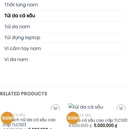
Thắt lưng nam
Túi da cá sấu
Túi da nam
Túi đựng laptop
Ví cầm tay nam
Ví da nam
RELATED PRODUCTS
TÚI DA CÁ SẤU
TÚI DA CÁ SẤU
Sale!
Sale!
Add to
Add to
Túi xách nữ da cá sấu cao
Túi da cá sấu cao cấp TLCS01
wishlist
wishlist
cấp TLCS03
6.500.000
₫
5.000.000
₫