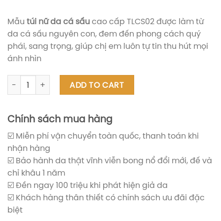
Mẫu
túi nữ da cá sấu
cao cấp TLCS02 được làm từ
da cá sấu nguyên con, đem đến phong cách quý
phái, sang trọng, giúp chị em luôn tự tin thu hút mọi
ánh nhìn
Túi nữ da cá sấu cao cấp TLCS02 quantity
ADD TO CART
Chính sách mua hàng
☑️ Miễn phí vận chuyển toàn quốc, thanh toán khi
nhận hàng
☑️ Bảo hành da thật vĩnh viễn bong nổ đổi mới, đế và
chỉ khâu 1 năm
☑️ Đền ngay 100 triệu khi phát hiện giả da
☑️ Khách hàng thân thiết có chính sách ưu đãi đặc
biệt