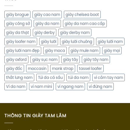
giày brogue
giày cao nam
giày chelsea boot
giày công sở
giày da nam
giày da nam cao cấp
giày da thật
giày derby
giày derby nam
giày loafer nam
giày lười
giày lười chuông
giày lười nam
giày lười nam đẹp
giày moca
giày mule nam
giày mọi
giày oxford
giày sục nam
giày tây
giày tây nam
giày đốc
moccasin
monk strap
tassel loafer
thắt lưng nam
Túi da cá sấu
túi da nam
ví cầm tay nam
Ví da nam
ví nam mini
ví ngang nam
ví đứng nam
THÔNG TIN GIÀY TAM LÂM