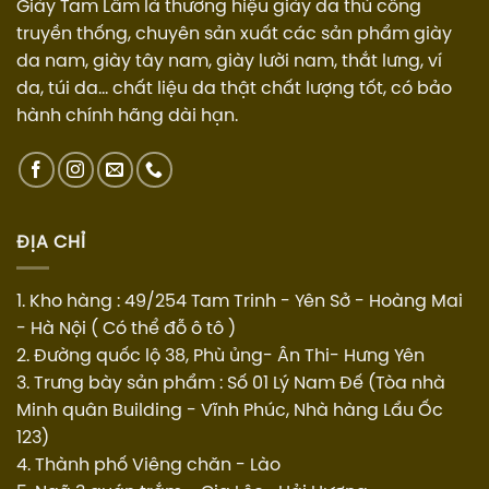
Giày Tam Lâm là thương hiệu giày da thủ công
truyền thống, chuyên sản xuất các sản phẩm giày
da nam, giày tây nam, giày lười nam, thắt lưng, ví
da, túi da... chất liệu da thật chất lượng tốt, có bảo
hành chính hãng dài hạn.
ĐỊA CHỈ
1. Kho hàng : 49/254 Tam Trinh - Yên Sở - Hoàng Mai
- Hà Nội ( Có thể đỗ ô tô )
2. Đường quốc lộ 38, Phù ủng- Ân Thi- Hưng Yên
3. Trưng bày sản phẩm : Số 01 Lý Nam Đế (Tòa nhà
Minh quân Building - Vĩnh Phúc, Nhà hàng Lẩu Ốc
123)
4. Thành phố Viêng chăn - Lào