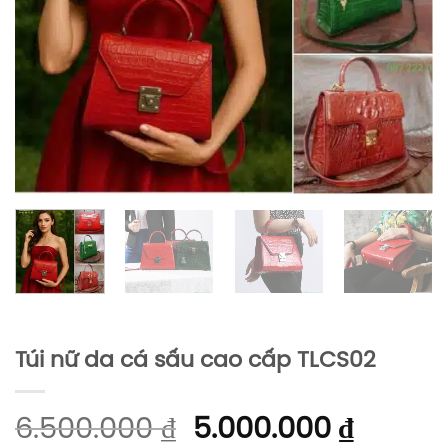
Túi nữ da cá sấu cao cấp TLCS02
6.500.000
₫
5.000.000
₫