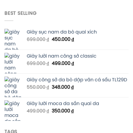
BEST SELLING
Giày sục nam da bò quai xích
699.000
₫
450.000
₫
Giày lười nam công sở classic
699.000
₫
499.000
₫
Giày công sở da bò dập vân cá sấu TL129D
550.000
₫
348.000
₫
Giày lười moca da sần quai da
499.000
₫
350.000
₫
TAGS