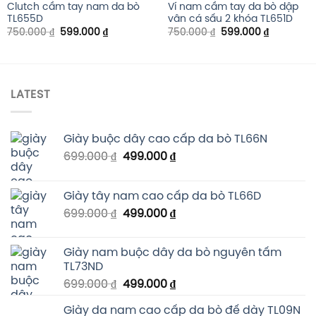
Clutch cầm tay nam da bò
Ví nam cầm tay da bò dập
TL655D
vân cá sấu 2 khóa TL651D
750.000
₫
599.000
₫
750.000
₫
599.000
₫
LATEST
Giày buộc dây cao cấp da bò TL66N
699.000
₫
499.000
₫
Giày tây nam cao cấp da bò TL66D
699.000
₫
499.000
₫
Giày nam buộc dây da bò nguyên tấm
TL73ND
699.000
₫
499.000
₫
Giày da nam cao cấp da bò đế dày TL09N