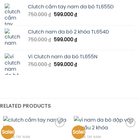
Clutch cầm tay nam da bò TL655D
750.000
₫
599.000
₫
Clutch nam da bò 2 khóa TL654D
750.000
₫
599.000
₫
Ví Clutch nam da bò TL655N
750.000
₫
599.000
₫
RELATED PRODUCTS
Sale!
Sale!
Add to
Add to
wishlist
wishlist
VÍ CẦM TAY NAM
VÍ CẦM TAY NAM