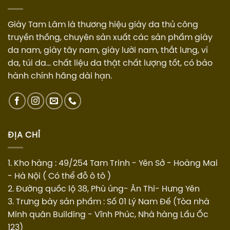
Giày Tam Lâm là thương hiệu giày da thủ công
truyền thống, chuyên sản xuất các sản phẩm giày
da nam, giày tây nam, giày lười nam, thắt lưng, ví
da, túi da... chất liệu da thật chất lượng tốt, có bảo
hành chính hãng dài hạn.
ĐỊA CHỈ
1. Kho hàng : 49/254 Tam Trinh - Yên Sở - Hoàng Mai
- Hà Nội ( Có thể đỗ ô tô )
2. Đường quốc lộ 38, Phù ủng- Ân Thi- Hưng Yên
3. Trưng bày sản phẩm : Số 01 Lý Nam Đế (Tòa nhà
Minh quân Building - Vĩnh Phúc, Nhà hàng Lẩu Ốc
123)