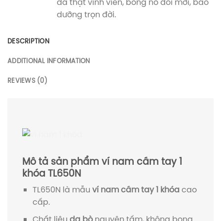
da thật vĩnh viễn, bong nổ đổi mới, bảo
dưỡng trọn đời.
DESCRIPTION
ADDITIONAL INFORMATION
REVIEWS (0)
Mô tả sản phẩm ví nam cầm tay 1
khóa TL650N
TL650N là mẫu
ví nam cầm tay 1 khóa
cao
cấp.
Chất liệu
da bò
nguyên tấm, không bong