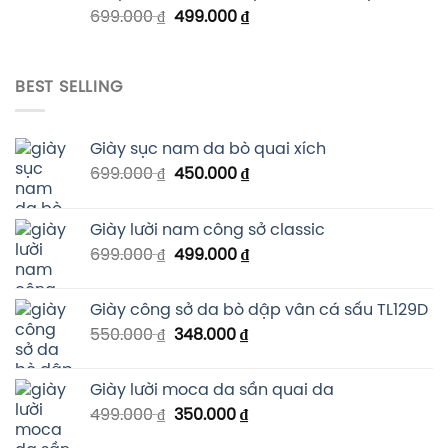
699.000
₫
499.000
₫
BEST SELLING
Giày sục nam da bò quai xích
699.000
₫
450.000
₫
Giày lười nam công sở classic
699.000
₫
499.000
₫
Giày công sở da bò dập vân cá sấu TL129D
550.000
₫
348.000
₫
Giày lười moca da sần quai da
499.000
₫
350.000
₫