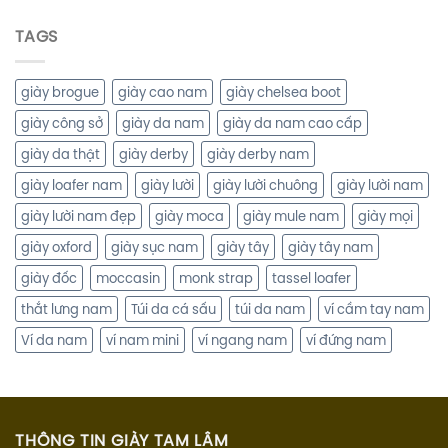
TAGS
giày brogue
giày cao nam
giày chelsea boot
giày công sở
giày da nam
giày da nam cao cấp
giày da thật
giày derby
giày derby nam
giày loafer nam
giày lười
giày lười chuông
giày lười nam
giày lười nam đẹp
giày moca
giày mule nam
giày mọi
giày oxford
giày sục nam
giày tây
giày tây nam
giày đốc
moccasin
monk strap
tassel loafer
thắt lưng nam
Túi da cá sấu
túi da nam
ví cầm tay nam
Ví da nam
ví nam mini
ví ngang nam
ví đứng nam
THÔNG TIN GIÀY TAM LÂM