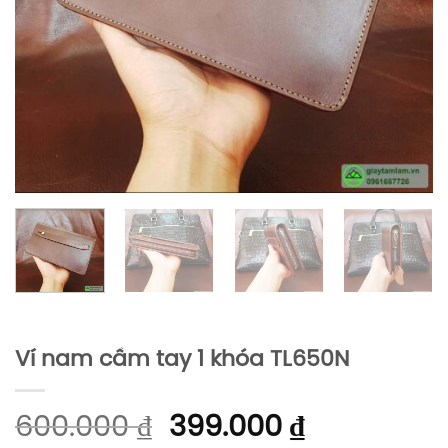
Ví nam cầm tay 1 khóa TL650N
600.000
₫
399.000
₫