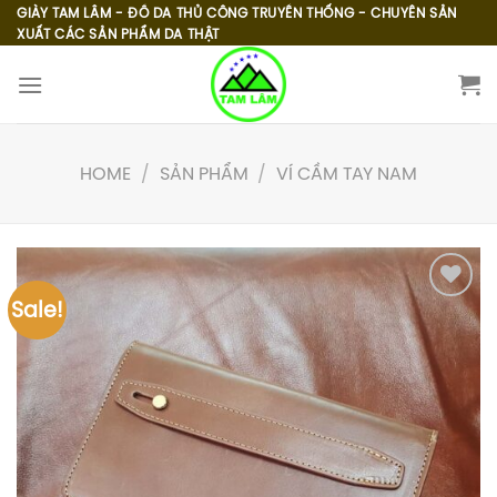
Skip
GIÀY TAM LÂM - ĐỒ DA THỦ CÔNG TRUYỀN THỐNG - CHUYÊN SẢN
XUẤT CÁC SẢN PHẨM DA THẬT
to
content
HOME
/
SẢN PHẨM
/
VÍ CẦM TAY NAM
Sale!
Add to
wishlist