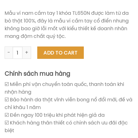
Mẫu ví nam cầm tay 1 khóa TL650N được làm từ da
bò thật 100%, đây là mẫu ví cầm tay cổ điển nhưng
không bao giờ lỗi mốt với kiểu thiết kế doanh nhân
mang đậm chất quý tộc.
Ví nam cầm tay 1 khóa TL650N quantity
ADD TO CART
Chính sách mua hàng
☑️ Miễn phí vận chuyển toàn quốc, thanh toán khi
nhận hàng
☑️ Bảo hành da thật vĩnh viễn bong nổ đổi mới, đế và
chỉ khâu 1 năm
☑️ Đền ngay 100 triệu khi phát hiện giả da
☑️ Khách hàng thân thiết có chính sách ưu đãi đặc
biệt