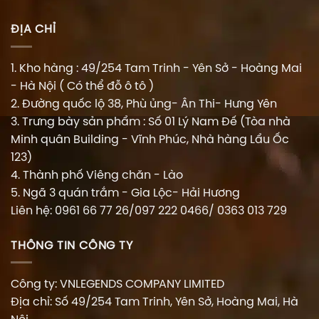
ĐỊA CHỈ
1. Kho hàng : 49/254 Tam Trinh - Yên Sở - Hoàng Mai
- Hà Nội ( Có thể đỗ ô tô )
2. Đường quốc lộ 38, Phù ủng- Ân Thi- Hưng Yên
3. Trưng bày sản phẩm : Số 01 Lý Nam Đế (Tòa nhà
Minh quân Building - Vĩnh Phúc, Nhà hàng Lẩu Ốc
123)
4. Thành phố Viêng chăn - Lào
5. Ngã 3 quán trắm - Gia Lộc- Hải Hương
Liên hệ: 0961 66 77 26/097 222 0466/ 0363 013 729
THÔNG TIN CÔNG TY
Công ty: VNLEGENDS COMPANY LIMITED
Địa chỉ: Số 49/254 Tam Trinh, Yên Sở, Hoàng Mai, Hà