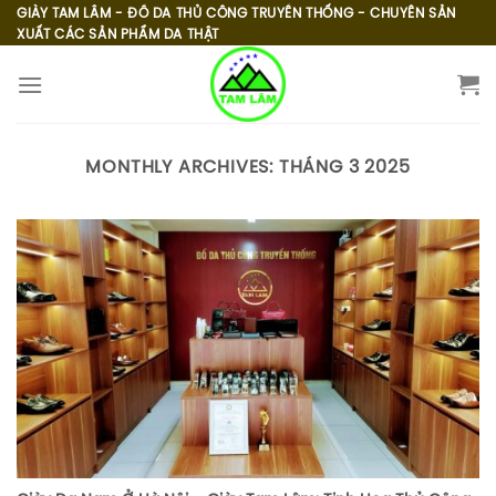
Skip
GIÀY TAM LÂM - ĐỒ DA THỦ CÔNG TRUYỀN THỐNG - CHUYÊN SẢN
XUẤT CÁC SẢN PHẨM DA THẬT
to
content
MONTHLY ARCHIVES:
THÁNG 3 2025