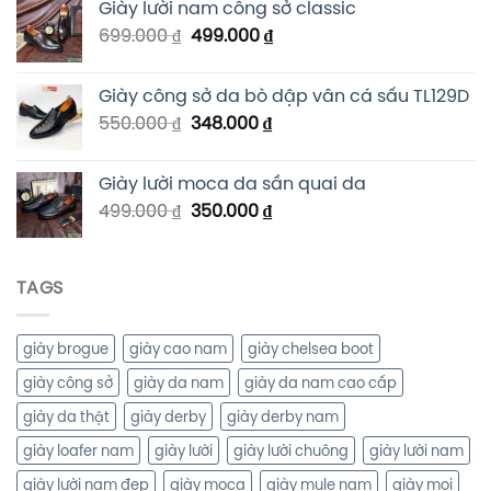
Giày lười nam công sở classic
699.000
₫
499.000
₫
Giày công sở da bò dập vân cá sấu TL129D
550.000
₫
348.000
₫
Giày lười moca da sần quai da
499.000
₫
350.000
₫
TAGS
giày brogue
giày cao nam
giày chelsea boot
giày công sở
giày da nam
giày da nam cao cấp
giày da thật
giày derby
giày derby nam
giày loafer nam
giày lười
giày lười chuông
giày lười nam
giày lười nam đẹp
giày moca
giày mule nam
giày mọi