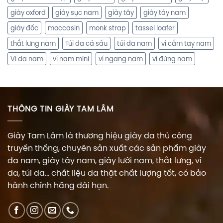
giày oxford
giày sục nam
giày tây
giày tây nam
giày đốc
moccasin
monk strap
tassel loafer
thắt lưng nam
Túi da cá sấu
túi da nam
ví cầm tay nam
Ví da nam
ví nam mini
ví ngang nam
ví đứng nam
THÔNG TIN GIÀY TAM LÂM
Giày Tam Lâm là thương hiệu giày da thủ công
truyền thống, chuyên sản xuất các sản phẩm giày
da nam, giày tây nam, giày lười nam, thắt lưng, ví
da, túi da... chất liệu da thật chất lượng tốt, có bảo
hành chính hãng dài hạn.