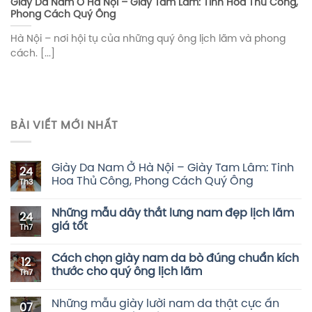
Giày Da Nam Ở Hà Nội – Giày Tam Lâm: Tinh Hoa Thủ Công,
Phong Cách Quý Ông
Hà Nội – nơi hội tụ của những quý ông lịch lãm và phong
cách. [...]
BÀI VIẾT MỚI NHẤT
Giày Da Nam Ở Hà Nội – Giày Tam Lâm: Tinh
24
Hoa Thủ Công, Phong Cách Quý Ông
Th3
Những mẫu dây thắt lưng nam đẹp lịch lãm
24
giá tốt
Th7
Cách chọn giày nam da bò đúng chuẩn kích
12
thước cho quý ông lịch lãm
Th7
Những mẫu giày lười nam da thật cực ấn
07