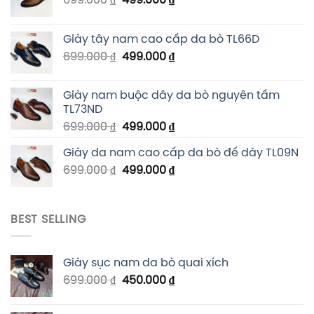
Giày tây nam cao cấp da bò TL66D
699.000
₫
499.000
₫
Giày nam buộc dây da bò nguyên tấm
TL73ND
699.000
₫
499.000
₫
Giày da nam cao cấp da bò đế dày TL09N
699.000
₫
499.000
₫
BEST SELLING
Giày sục nam da bò quai xích
699.000
₫
450.000
₫