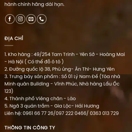
hành chính hãng dài hạn.
ĐỊA CHỈ
1. Kho hàng : 49/254 Tam Trinh - Yên Sở - Hoàng Mai
- Hà Nội ( Có thể đỗ ô tô )
2. Đường quốc lộ 38, Phù ủng- Ân Thi- Hưng Yên
3. Trưng bày sản phẩm : Số 01 Lý Nam Đế (Tòa nhà
Minh quân Building - Vĩnh Phúc, Nhà hàng Lẩu Ốc
123)
4. Thành phố Viêng chăn - Lào
5. Ngã 3 quán trắm - Gia Lộc- Hải Hương
Liên hệ: 0961 66 77 26/097 222 0466/ 0363 013 729
THÔNG TIN CÔNG TY