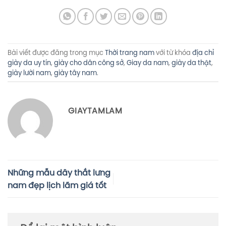
Bài viết được đăng trong mục
Thời trang nam
với từ khóa
địa chỉ
giày da uy tín
,
giày cho dân công sở
,
Giay da nam
,
giày da thật
,
giày lười nam
,
giày tây nam
.
GIAYTAMLAM
Những mẫu dây thắt lưng
nam đẹp lịch lãm giá tốt