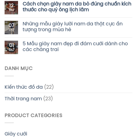
Cách chọn giày nam da bò đúng chuẩn kích
12
thước cho quý ông lịch lãm
Th7
Những mẫu giày lười nam da thật cực ấn
07
tượng trong mùa hè
Th7
5 Mẫu giày nam đẹp đi đám cưới dành cho
01
các chàng trai
Th7
DANH MỤC
Kiến thức đồ da
(22)
Thời trang nam
(23)
PRODUCT CATEGORIES
Giày cưới