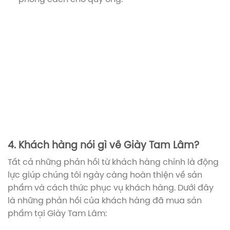
giày
Giày
loafer
nam
giày
giày
giày
giày
giày
giày
penny
giày
giày
g
nam
loafer
da
nam
công
boot
đốc
chelsea
loafer
penny
tây
t
da
da
nam
buộc
sở
nam
cao
boot
nam
loafer
nam
n
bò
bò
cao
dây
da
cổ
da
da
monk
m
đế
đế
cấp
bò
bò
bò
strap
s
cao
cao
TL73D
dập
phom
TL127N
da
d
đệm
đệm
vân
đốc
bò
b
khí
khí
cá
TL128ND
TL134D
TL134ND
sấu
4. Khách hàng nói gì về Giày Tam Lâm?
Tất cả những phản hồi từ khách hàng chính là động
lực giúp chúng tôi ngày càng hoàn thiện về sản
phẩm và cách thức phục vụ khách hàng. Dưới đây
là những phản hồi của khách hàng đã mua sản
phẩm tại Giày Tam Lâm: