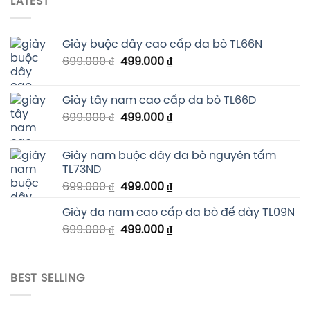
LATEST
Giày buộc dây cao cấp da bò TL66N
699.000
₫
499.000
₫
Giày tây nam cao cấp da bò TL66D
699.000
₫
499.000
₫
Giày nam buộc dây da bò nguyên tấm
TL73ND
699.000
₫
499.000
₫
Giày da nam cao cấp da bò đế dày TL09N
699.000
₫
499.000
₫
BEST SELLING