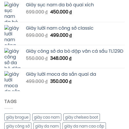
Giày sục nam da bò quai xích
699.000
₫
450.000
₫
Giày lười nam công sở classic
699.000
₫
499.000
₫
Giày công sở da bò dập vân cá sấu TL129D
550.000
₫
348.000
₫
Giày lười moca da sần quai da
499.000
₫
350.000
₫
TAGS
giày brogue
giày cao nam
giày chelsea boot
giày công sở
giày da nam
giày da nam cao cấp