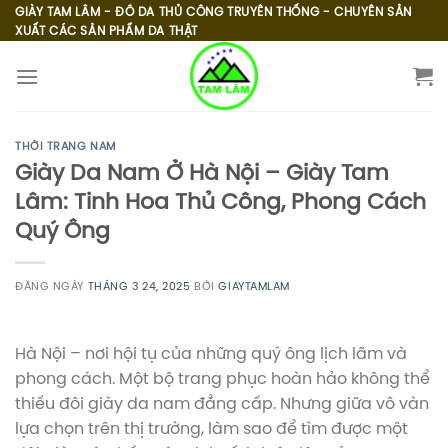
Skip
GIÀY TAM LÂM - ĐỒ DA THỦ CÔNG TRUYỀN THỐNG - CHUYÊN SẢN
XUẤT CÁC SẢN PHẨM DA THẬT
to
content
THỜI TRANG NAM
Giày Da Nam Ở Hà Nội – Giày Tam
Lâm: Tinh Hoa Thủ Công, Phong Cách
Quý Ông
ĐĂNG NGÀY
THÁNG 3 24, 2025
BỞI
GIAYTAMLAM
Hà Nội – nơi hội tụ của những quý ông lịch lãm và
phong cách. Một bộ trang phục hoàn hảo không thể
thiếu đôi giày da nam đẳng cấp. Nhưng giữa vô vàn
lựa chọn trên thị trường, làm sao để tìm được một