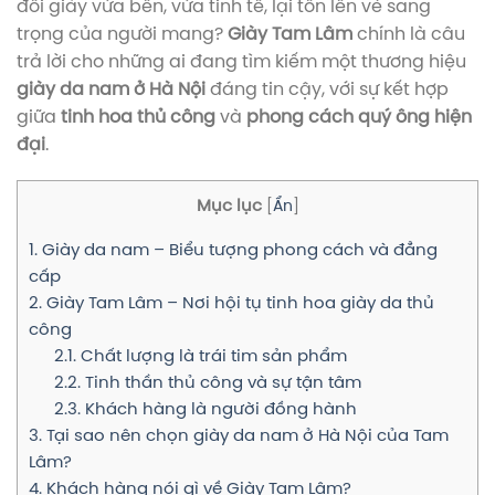
đôi giày vừa bền, vừa tinh tế, lại tôn lên vẻ sang
trọng của người mang?
Giày Tam Lâm
chính là câu
trả lời cho những ai đang tìm kiếm một thương hiệu
giày da nam ở Hà Nội
đáng tin cậy, với sự kết hợp
giữa
tinh hoa thủ công
và
phong cách quý ông hiện
đại
.
Mục lục
[
Ẩn
]
1. Giày da nam – Biểu tượng phong cách và đẳng
cấp
2. Giày Tam Lâm – Nơi hội tụ tinh hoa giày da thủ
công
2.1. Chất lượng là trái tim sản phẩm
2.2. Tinh thần thủ công và sự tận tâm
2.3. Khách hàng là người đồng hành
3. Tại sao nên chọn giày da nam ở Hà Nội của Tam
Lâm?
4. Khách hàng nói gì về Giày Tam Lâm?