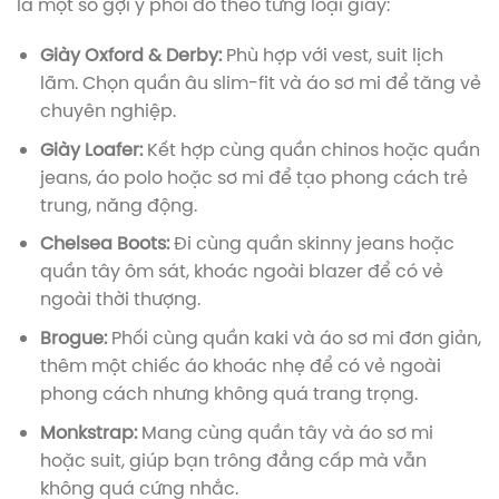
là một số gợi ý phối đồ theo từng loại giày:
Giày Oxford & Derby:
Phù hợp với vest, suit lịch
lãm. Chọn quần âu slim-fit và áo sơ mi để tăng vẻ
chuyên nghiệp.
Giày Loafer:
Kết hợp cùng quần chinos hoặc quần
jeans, áo polo hoặc sơ mi để tạo phong cách trẻ
trung, năng động.
Chelsea Boots:
Đi cùng quần skinny jeans hoặc
quần tây ôm sát, khoác ngoài blazer để có vẻ
ngoài thời thượng.
Brogue:
Phối cùng quần kaki và áo sơ mi đơn giản,
thêm một chiếc áo khoác nhẹ để có vẻ ngoài
phong cách nhưng không quá trang trọng.
Monkstrap:
Mang cùng quần tây và áo sơ mi
hoặc suit, giúp bạn trông đẳng cấp mà vẫn
không quá cứng nhắc.