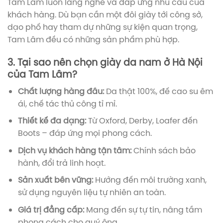
Tam Lâm luôn lắng nghe và đáp ứng nhu cầu của
khách hàng. Dù bạn cần một đôi giày tới công sở,
dạo phố hay tham dự những sự kiện quan trọng,
Tam Lâm đều có những sản phẩm phù hợp.
3. Tại sao nên chọn giày da nam ở Hà Nội
của Tam Lâm?
Chất lượng hàng đầu:
Da thật 100%, đế cao su êm
ái, chế tác thủ công tỉ mỉ.
Thiết kế đa dạng:
Từ Oxford, Derby, Loafer đến
Boots – đáp ứng mọi phong cách.
Dịch vụ khách hàng tận tâm:
Chính sách bảo
hành, đổi trả linh hoạt.
Sản xuất bền vững:
Hướng đến môi trường xanh,
sử dụng nguyên liệu tự nhiên an toàn.
Giá trị đẳng cấp:
Mang đến sự tự tin, nâng tầm
phong cách cho quý ông.