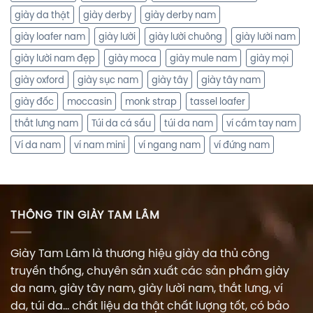
giày da thật
giày derby
giày derby nam
giày loafer nam
giày lười
giày lười chuông
giày lười nam
giày lười nam đẹp
giày moca
giày mule nam
giày mọi
giày oxford
giày sục nam
giày tây
giày tây nam
giày đốc
moccasin
monk strap
tassel loafer
thắt lưng nam
Túi da cá sấu
túi da nam
ví cầm tay nam
Ví da nam
ví nam mini
ví ngang nam
ví đứng nam
THÔNG TIN GIÀY TAM LÂM
Giày Tam Lâm là thương hiệu giày da thủ công
truyền thống, chuyên sản xuất các sản phẩm giày
da nam, giày tây nam, giày lười nam, thắt lưng, ví
da, túi da... chất liệu da thật chất lượng tốt, có bảo