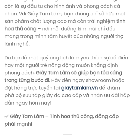
còn là sự đầu tư cho hình ảnh và phong cách cá
nhân. Với Giày Tam Lâm, bạn không chỉ sở hữu một
sản phẩm chất lượng cao mà còn trải nghiệm
tinh
hoa thủ công
– nơi mỗi đường kim mũi chỉ đều
mang trong mình tâm huyết của những người thợ
lành nghề.
Dù bạn là một quý ông lịch lãm yêu thích sự cổ điển
hay một người trẻ năng động muốn khẳng định
phong cách,
Giày Tam Lâm sẽ giúp bạn tỏa sáng
trong từng bước đi
. Hãy đến ngay showroom hoặc
đặt hàng trực tuyến tại
giaytamlam.vn
để khám
phá bộ sưu tập giày da cao cấp và nhận ưu đãi hấp
dẫn ngay hôm nay!
✅
Giày Tam Lâm – Tinh hoa thủ công, đẳng cấp
phái mạnh!