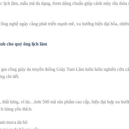
c lịch lãm, mẫu mã đa dạng, form dáng chuẩn giúp cánh mày râu thỏa 
 công nghệ ngày càng phát triển mạnh mẽ, xu hướng hiện đại hóa, nhữ
nh cho quý ông lịch lãm
uất gia công giày da truyền thống Giày Tam Lâm luôn luôn nghiên cứu cả
g chi tiết.
, thắt lưng, ví da…hơn 500 mã sản phẩm cao cấp, hiện đại hợp xu hướn
ch hàng yêu thích.