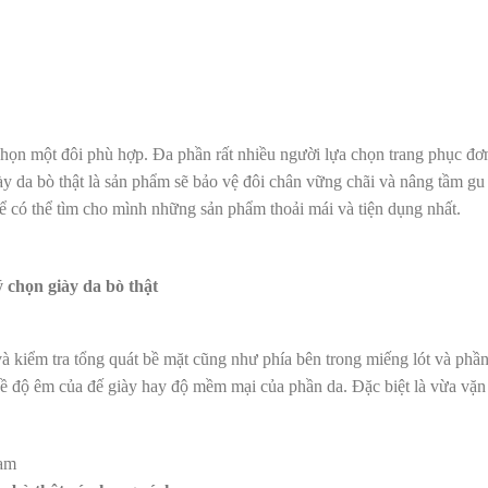
chọn một đôi phù hợp. Đa phần rất nhiều người lựa chọn trang phục đơ
 da bò thật là sản phẩm sẽ bảo vệ đôi chân vững chãi và nâng tầm g
ể có thể tìm cho mình những sản phẩm thoải mái và tiện dụng nhất.
 chọn giày da bò thật
và kiểm tra tổng quát bề mặt cũng như phía bên trong miếng lót và phần
 về độ êm của đế giày hay độ mềm mại của phần da. Đặc biệt là vừa vặn