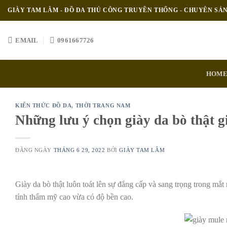
Skip
GIÀY TAM LÂM - ĐỒ DA THỦ CÔNG TRUYỀN THỐNG - CHUYÊN SẢ
to
content
EMAIL
0961667726
HOM
KIẾN THỨC ĐỒ DA
,
THỜI TRANG NAM
Những lưu ý chọn giày da bò thật gi
ĐĂNG NGÀY
THÁNG 6 29, 2022
BỞI
GIÀY TAM LÂM
Giày da bò thật luôn toát lên sự đẳng cấp và sang trọng trong mắt
tính thẩm mỹ cao vừa có độ bền cao.