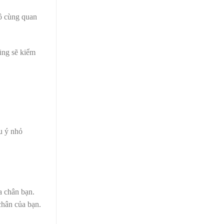
vô cùng quan
ũng sẽ kiểm
u ý nhỏ
a chân bạn.
chân của bạn.