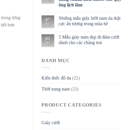
ông lịch lãm
 trong từng
Những mẫu giày lười nam da thật
07
cực ấn tượng trong mùa hè
Th7
tiết hơn
5 Mẫu giày nam đẹp đi đám cưới
01
dành cho các chàng trai
Th7
DANH MỤC
Kiến thức đồ da
(22)
Thời trang nam
(23)
PRODUCT CATEGORIES
Giày cưới