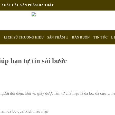
N XUẤT CÁC SẢN PHẨM DA THẬT
E
LỊCH SỬ THƯƠNG HIỆU
SẢN PHẨM
BÁN BUÔN
TIN TỨC
L
úp bạn tự tin sải bước
 người đối diện. Bởi vì, giày được làm từ chất liệu là da bò, da cừu… n