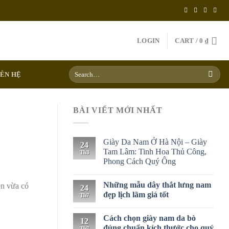
LOGIN
CART /
0
₫
Search
IÊN HỆ
for:
BÀI VIẾT MỚI NHẤT
Giày Da Nam Ở Hà Nội – Giày
24
Tam Lâm: Tinh Hoa Thủ Công,
Th3
Phong Cách Quý Ông
Những mẫu dây thắt lưng nam
ên vừa có
24
đẹp lịch lãm giá tốt
Th7
Cách chọn giày nam da bò
12
đúng chuẩn kích thước cho quý
Th7