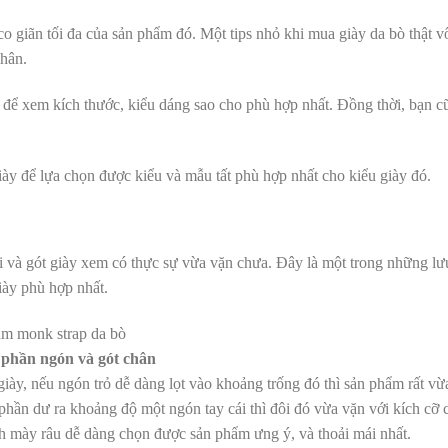
o giãn tối đa của sản phẩm đó. Một tips nhỏ khi mua giày da bò thật 
chân.
 để xem kích thước, kiểu dáng sao cho phù hợp nhất. Đồng thời, bạn c
giày để lựa chọn được kiểu và mẫu tất phù hợp nhất cho kiểu giày đó.
i và gót giày xem có thực sự vừa vặn chưa. Đây là một trong những lư
iày phù hợp nhất.
 phần ngón và gót chân
iày, nếu ngón trỏ dễ dàng lọt vào khoảng trống đó thì sản phẩm rất vừ
hần dư ra khoảng độ một ngón tay cái thì đôi đó vừa vặn với kích cỡ 
nh mày râu dễ dàng chọn được sản phẩm ưng ý, và thoải mái nhất.