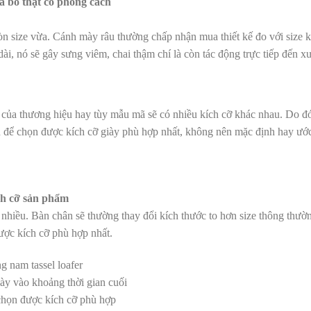
a bò thật có phong cách
còn size vừa. Cánh mày râu thường chấp nhận mua thiết kế đo với size
ài, nó sẽ gây sưng viêm, chai thậm chí là còn tác động trực tiếp đến x
ế của thương hiệu hay tùy mẫu mã sẽ có nhiều kích cỡ khác nhau. Do đ
ân để chọn được kích cỡ giày phù hợp nhất, không nên mặc định hay ướ
ch cỡ sản phẩm
 nhiều. Bàn chân sẽ thường thay đổi kích thước to hơn size thông thườ
ược kích cỡ phù hợp nhất.
iày vào khoảng thời gian cuối
chọn được kích cỡ phù hợp