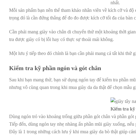
nhất.
Mỗi sản phẩm bạn nên thể tham khảo nhân viên về kích cỡ và độ c
trọng đó là cần đứng thẳng để đo đo được kích cỡ tối đa của bàn 
Cần phải mang giày vào chân di chuyển thử một khoảng thời gian
tra được giày có bị lỗi hay có thực sự thoải mái không.
Một lưu ý tiếp theo đó chính là bạn cần phải mang cả tất khi thử 
Kiểm tra kỹ phần ngón và gót chân
Sau khi bạn mang thử, bạn sử dụng ngón tay để kiểm tra phần mũ
nhưng vô cùng quan trong khi mua giày da da thật để chọn mẫu g
Kiểm tra kỹ
Dùng ngón trỏ vào khoảng trống giữa phần gót chân và phần gót g
Tiếp đến, dùng ngón tay nhẹ nhàng ấn phần mũi giày xuống, nếu p
Đây là 1 trong những cách lưu ý khi mua giày da bò thật giúp cá