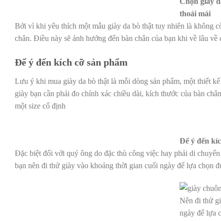
Chọn giày d
thoải mái
Bởi vì khi yêu thích một mẫu giày da bò thật tuy nhiên là không 
chân. Điều này sẽ ảnh hưởng đến bàn chân của bạn khi về lâu về d
Để ý đến kích cỡ sản phẩm
Lưu ý khi mua giày da bò thật là mỗi dòng sản phẩm, một thiết k
giày bạn cần phải đo chính xác chiều dài, kích thước của bàn ch
một size cố định
Để ý đến kí
Đặc biệt đối với quý ông do đặc thù công việc hay phải di chuyển
bạn nên đi thử giày vào khoảng thời gian cuối ngày để lựa chọn đ
Nên đi thử g
ngày để lựa 