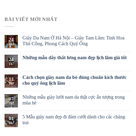
BÀI VIẾT MỚI NHẤT
Giày Da Nam Ở Hà Nội – Giày Tam Lâm: Tinh Hoa
24
Thủ Công, Phong Cách Quý Ông
Th3
Những mẫu dây thắt lưng nam đẹp lịch lãm giá tốt
24
Th7
Cách chọn giày nam da bò đúng chuẩn kích thước
12
cho quý ông lịch lãm
Th7
Những mẫu giày lười nam da thật cực ấn tượng trong
07
mùa hè
Th7
5 Mẫu giày nam đẹp đi đám cưới dành cho các chàng
01
trai
Th7