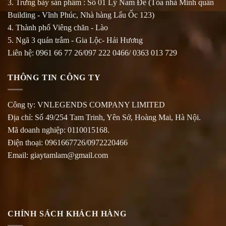
3. Trưng bày sản phẩm : Số 01 Lý Nam Đế (Tòa nhà Minh quân
Building - Vĩnh Phúc, Nhà hàng Lẩu Ốc 123)
4. Thành phố Viêng chăn - Lào
5. Ngã 3 quán trắm - Gia Lộc- Hải Hương
Liên hệ: 0961 66 77 26/097 222 0466/ 0363 013 729
THÔNG TIN CÔNG TY
Công ty: VNLEGENDS COMPANY LIMITED
Địa chỉ: Số 49/254 Tam Trinh, Yên Sở, Hoàng Mai, Hà Nội.
Mã doanh nghiệp: 0110015168.
Điện thoại: 0961667726/0972220466
Email: giaytamlam@gmail.com
CHÍNH SÁCH KHÁCH HÀNG