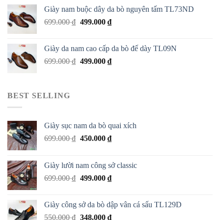
Giày nam buộc dây da bò nguyên tấm TL73ND
699.000
₫
499.000
₫
Giày da nam cao cấp da bò đế dày TL09N
699.000
₫
499.000
₫
BEST SELLING
Giày sục nam da bò quai xích
699.000
₫
450.000
₫
Giày lười nam công sở classic
699.000
₫
499.000
₫
Giày công sở da bò dập vân cá sấu TL129D
550.000
₫
348.000
₫