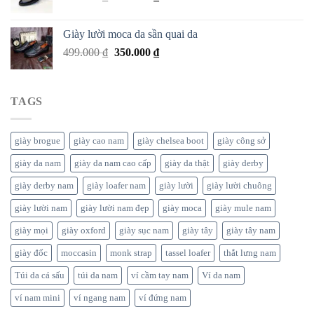
Giày lười moca da sần quai da
499.000
₫
350.000
₫
TAGS
giày brogue
giày cao nam
giày chelsea boot
giày công sở
giày da nam
giày da nam cao cấp
giày da thật
giày derby
giày derby nam
giày loafer nam
giày lười
giày lười chuông
giày lười nam
giày lười nam đẹp
giày moca
giày mule nam
giày mọi
giày oxford
giày sục nam
giày tây
giày tây nam
giày đốc
moccasin
monk strap
tassel loafer
thắt lưng nam
Túi da cá sấu
túi da nam
ví cầm tay nam
Ví da nam
ví nam mini
ví ngang nam
ví đứng nam