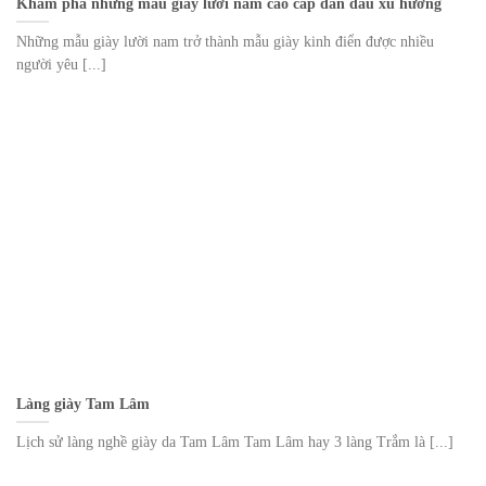
Khám phá những mẫu giày lười nam cao cấp dẫn đầu xu hướng
Những mẫu giày lười nam trở thành mẫu giày kinh điển được nhiều
người yêu [...]
Làng giày Tam Lâm
Lịch sử làng nghề giày da Tam Lâm Tam Lâm hay 3 làng Trắm là [...]